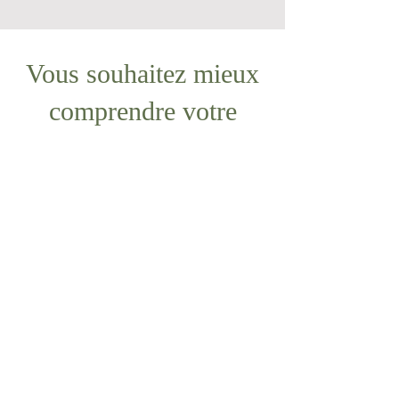
Les séances se font à distance.
Vous souhaitez mieux
comprendre votre
animal ?
Offrez-lui un moment d’écoute
et d’accompagnement.
Réservez dès aujourd'hui votre séance
ou votre présentation.
Si aucun
créneau en ligne ne vous convient,
contactez-moi
au
07 67 83 52 77
Me contacter