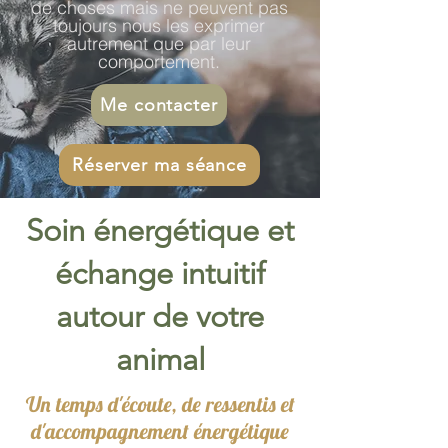
de choses mais ne peuvent pas
toujours nous les exprimer
autrement que par leur
comportement.
Me contacter
Réserver ma séance
Soin énergétique et
échange intuitif
autour de votre
animal
Un temps d'écoute, de ressentis et
d'accompagnement énergétique