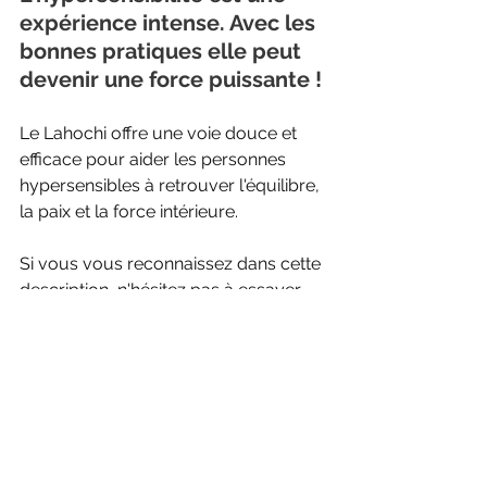
expérience intense. Avec les 
bonnes pratiques elle peut 
devenir une force puissante ! 
Le Lahochi offre une voie douce et 
efficace pour aider les personnes 
hypersensibles à retrouver l'équilibre, 
la paix et la force intérieure. 
Si vous vous reconnaissez dans cette 
description, n'hésitez pas à essayer 
une séance de Lahochi pour 
découvrir ses bienfaits sur votre bien-
être émotionnel et énergétique.
@ bientôt ! 
Amour et Lumière
Chamsania